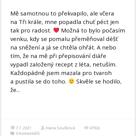
Mě samotnou to překvapilo, ale včera
na Tři krále, mne popadla chuť péct jen
tak pro radost.
Možná to bylo počasím
venku, kdy se pomalu přeměňoval déšť
na sněžení a já se chtěla ohřát. A nebo
tím, že na mě při přepisování diáře
vypadl založený recept z léta, netuším.
Každopádně jsem mazala pro tvaroh
a pustila se do toho.
Skvěle se hodilo,
že...
7.1. 2021
Hana Součková
4792x
0
Komentářů