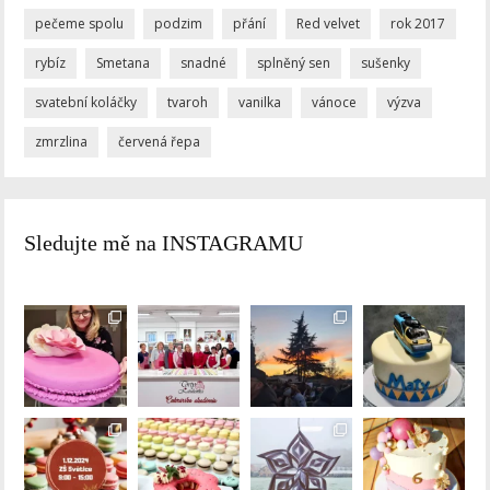
pečeme spolu
podzim
přání
Red velvet
rok 2017
rybíz
Smetana
snadné
splněný sen
sušenky
svatební koláčky
tvaroh
vanilka
vánoce
výzva
zmrzlina
červená řepa
Sledujte mě na INSTAGRAMU