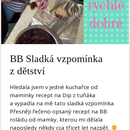
BB Sladká vzpomínka
z dětství
Hledala jsem v jedné kuchařce od
maminky recept na Dip z tuňáka
a vypadla na mě tato sladká vzpomínka.
Přesněji řečeno opsaný recept na BB
roládu od mamky, kterou mi dělala
naposledy někdy cca třicet let nazpět.