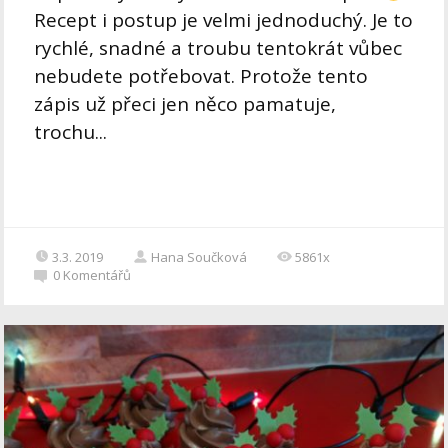
Recept i postup je velmi jednoduchý. Je to
rychlé, snadné a troubu tentokrát vůbec
nebudete potřebovat. Protože tento
zápis už přeci jen něco pamatuje,
trochu...
3.3. 2019
Hana Součková
5861x
0
Komentářů