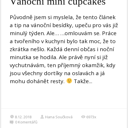
Vánoční mini cupcakes
Původně jsem si myslela, že tento článek
a tip na vánoční besídky, upeču pro vás již
minulý týden. Ale… …omlouvám se. Práce
a tvořeního v kuchyni bylo tak moc, že to
zkrátka nešlo. Každá denní občas i noční
minutka se hodila. Ale právě nyní si již
vychutnávám, ten příjemný okamžik, kdy
jsou všechny dortíky na oslavách a já
mohu dohánět resty.
Takže...
8.12. 2018
Hana Součková
6973x
0
Komentářů