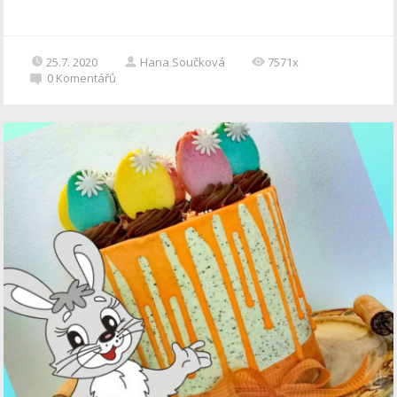
25.7. 2020
Hana Součková
7571x
0
Komentářů