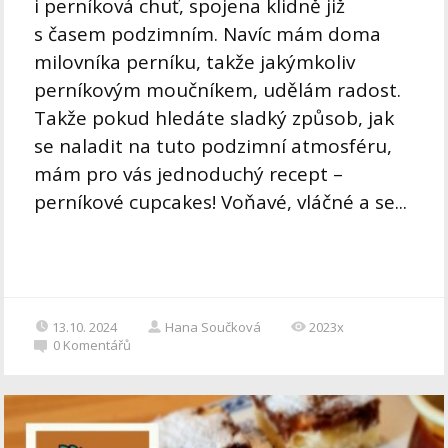
i perníková chuť, spojena klidně již
s časem podzimním. Navíc mám doma
milovníka perníku, takže jakýmkoliv
perníkovým moučníkem, udělám radost.
Takže pokud hledáte sladký způsob, jak
se naladit na tuto podzimní atmosféru,
mám pro vás jednoduchý recept –
perníkové cupcakes! Voňavé, vláčné a se...
13.10. 2024
Hana Součková
2023x
0
Komentářů