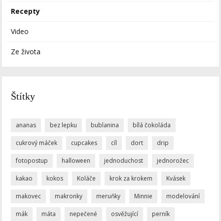
Recepty
Video
Ze života
Štítky
ananas
bez lepku
bublanina
bílá čokoláda
cukrový máček
cupcakes
cíl
dort
drip
fotopostup
halloween
jednoduchost
jednorožec
kakao
kokos
Koláče
krok za krokem
Kvásek
makovec
makronky
meruňky
Minnie
modelování
mák
máta
nepečené
osvěžující
perník