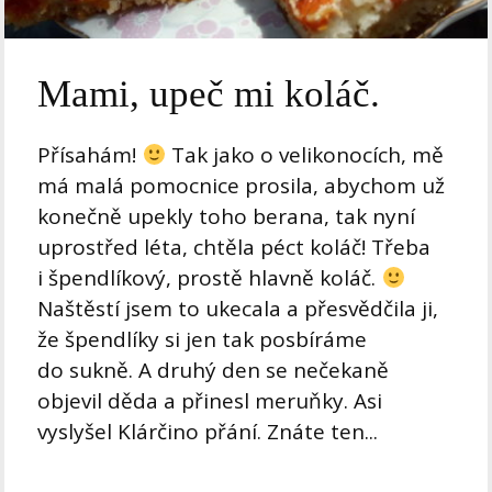
Mami, upeč mi koláč.
Přísahám!
Tak jako o velikonocích, mě
má malá pomocnice prosila, abychom už
konečně upekly toho berana, tak nyní
uprostřed léta, chtěla péct koláč! Třeba
i špendlíkový, prostě hlavně koláč.
Naštěstí jsem to ukecala a přesvědčila ji,
že špendlíky si jen tak posbíráme
do sukně. A druhý den se nečekaně
objevil děda a přinesl meruňky. Asi
vyslyšel Klárčino přání. Znáte ten...