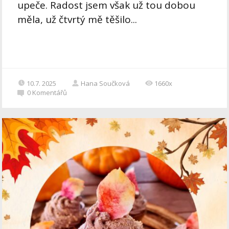
upeče. Radost jsem však už tou dobou
měla, už čtvrtý mě těšilo...
10.7. 2025
Hana Součková
1660x
0
Komentářů