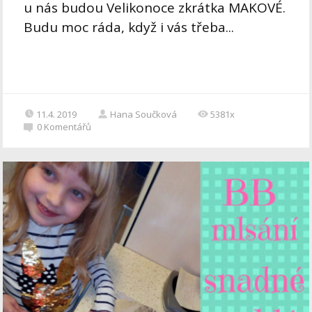
u nás budou Velikonoce zkrátka MAKOVÉ.
Budu moc ráda, když i vás třeba...
11.4. 2019
Hana Součková
5381x
0
Komentářů