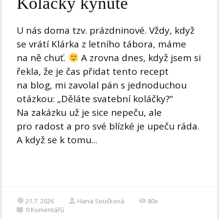
Koláčky kynuté
U nás doma tzv. prázdninové. Vždy, když
se vrátí Klárka z letního tábora, máme
na ně chuť.
A zrovna dnes, když jsem si
řekla, že je čas přidat tento recept
na blog, mi zavolal pán s jednoduchou
otázkou: „Děláte svatební koláčky?“
Na zakázku už je sice nepeču, ale
pro radost a pro své blízké je upeču ráda.
A když se k tomu...
21.7. 2026
Hana Součková
80x
0
Komentářů