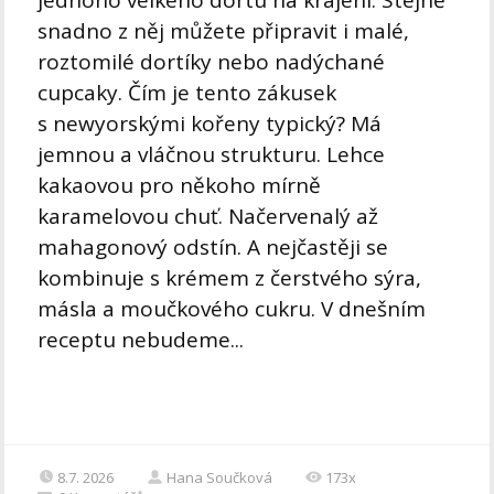
jednoho velkého dortu na krájení. Stejně
snadno z něj můžete připravit i malé,
roztomilé dortíky nebo nadýchané
cupcaky. Čím je tento zákusek
s newyorskými kořeny typický? Má
jemnou a vláčnou strukturu. Lehce
kakaovou pro někoho mírně
karamelovou chuť. Načervenalý až
mahagonový odstín. A nejčastěji se
kombinuje s krémem z čerstvého sýra,
másla a moučkového cukru. V dnešním
receptu nebudeme...
8.7. 2026
Hana Součková
173x