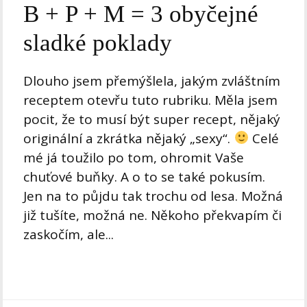
B + P + M = 3 obyčejné
sladké poklady
Dlouho jsem přemýšlela, jakým zvláštním
receptem otevřu tuto rubriku. Měla jsem
pocit, že to musí být super recept, nějaký
originální a zkrátka nějaký „sexy“.
Celé
mé já toužilo po tom, ohromit Vaše
chuťové buňky. A o to se také pokusím.
Jen na to půjdu tak trochu od lesa. Možná
již tušíte, možná ne. Někoho překvapím či
zaskočím, ale...