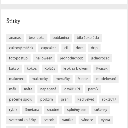
Štítky
ananas
bez lepku
bublanina
bílá čokoláda
cukrový máček
cupcakes
cíl
dort
drip
fotopostup
halloween
jednoduchost
jednorožec
kakao
kokos
Koláče
krok za krokem
Kvásek
makovec
makronky
meruňky
Minnie
modelování
mák
máta
nepečené
osvěžující
perník
pečeme spolu
podzim
přání
Red velvet
rok 2017
rybíz
Smetana
snadné
splněný sen
sušenky
svatební koláčky
tvaroh
vanilka
vánoce
výzva