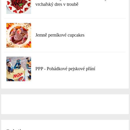
vrchařský dres v troubě
Jemně perníkové cupcakes
PPP - Pohádkové pejskové přání