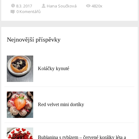
8.3. 2017
Hana Součková
4820x
0
Komentářů
Nejnovější příspěvky
Koláčky kynuté
Red velvet mini dortíky
Bublanina s rybízem – červené korálky léta a