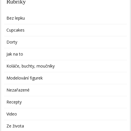
Rubriky
Bez lepku
Cupcakes
Dorty
Jak na to
Koláče, buchty, moučníky
Modelování figurek
Nezařazené
Recepty
Video
Ze života