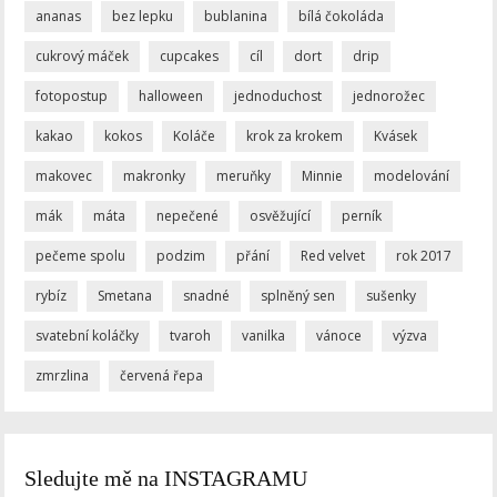
ananas
bez lepku
bublanina
bílá čokoláda
cukrový máček
cupcakes
cíl
dort
drip
fotopostup
halloween
jednoduchost
jednorožec
kakao
kokos
Koláče
krok za krokem
Kvásek
makovec
makronky
meruňky
Minnie
modelování
mák
máta
nepečené
osvěžující
perník
pečeme spolu
podzim
přání
Red velvet
rok 2017
rybíz
Smetana
snadné
splněný sen
sušenky
svatební koláčky
tvaroh
vanilka
vánoce
výzva
zmrzlina
červená řepa
Sledujte mě na INSTAGRAMU