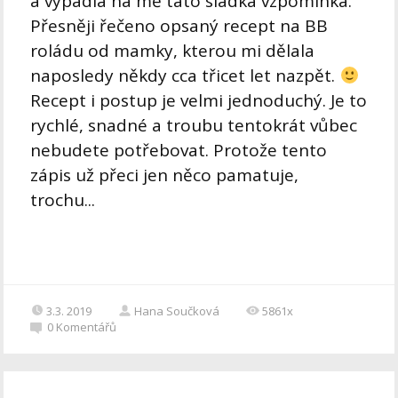
a vypadla na mě tato sladká vzpomínka.
Přesněji řečeno opsaný recept na BB
roládu od mamky, kterou mi dělala
naposledy někdy cca třicet let nazpět.
Recept i postup je velmi jednoduchý. Je to
rychlé, snadné a troubu tentokrát vůbec
nebudete potřebovat. Protože tento
zápis už přeci jen něco pamatuje,
trochu...
3.3. 2019
Hana Součková
5861x
0
Komentářů