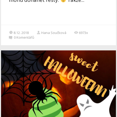
mohu dohánět resty.
Takže...
8.12. 2018
Hana Součková
6973x
0
Komentářů