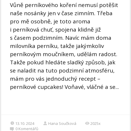
Vůně perníkového koření nemusí potěšit
naše nosánky jen v čase zimním. Třeba
pro mě osobně, je toto aroma
i perníková chuť, spojena klidně již
s časem podzimním. Navíc mám doma
milovníka perníku, takže jakýmkoliv
perníkovým moučníkem, udělám radost.
Takže pokud hledáte sladký způsob, jak
se naladit na tuto podzimní atmosféru,
mám pro vás jednoduchý recept –
perníkové cupcakes! Voňavé, vláčné a se...
13.10. 2024
Hana Součková
2025x
0
Komentářů