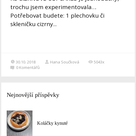
trochu jsem experimentovala…
Potřebovat budete: 1 plechovku či
skleničku cizrny...
30.10. 2018
Hana Součková
5043x
0
Komentářů
Nejnovější příspěvky
Koláčky kynuté