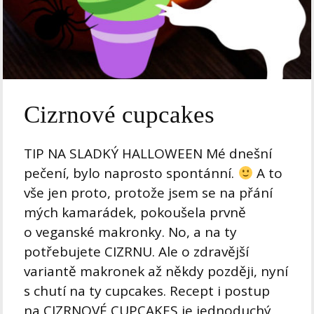
Cizrnové cupcakes
TIP NA SLADKÝ HALLOWEEN Mé dnešní
pečení, bylo naprosto spontánní.
A to
vše jen proto, protože jsem se na přání
mých kamarádek, pokoušela prvně
o veganské makronky. No, a na ty
potřebujete CIZRNU. Ale o zdravější
variantě makronek až někdy později, nyní
s chutí na ty cupcakes. Recept i postup
na CIZRNOVÉ CUPCAKES je jednoduchý,