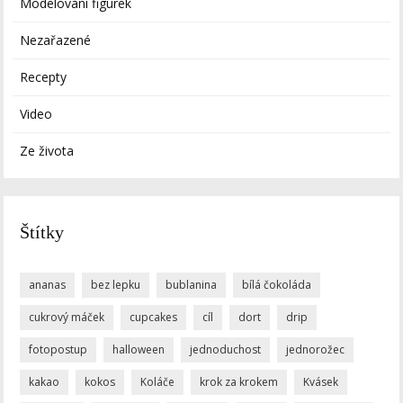
Modelování figurek
Nezařazené
Recepty
Video
Ze života
Štítky
ananas
bez lepku
bublanina
bílá čokoláda
cukrový máček
cupcakes
cíl
dort
drip
fotopostup
halloween
jednoduchost
jednorožec
kakao
kokos
Koláče
krok za krokem
Kvásek