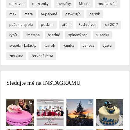
makovec
makronky
meruňky
Minnie
modelování
mák
máta
nepečené
osvěžující
perník
pečeme spolu
podzim
přání
Red velvet
rok 2017
rybíz
Smetana
snadné
splněný sen
sušenky
svatební koláčky
tvaroh
vanilka
vánoce
výzva
zmrzlina
červená řepa
Sledujte mě na INSTAGRAMU