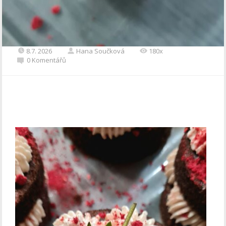
8.7. 2026
Hana Součková
180x
0 Komentářů