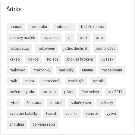
Štítky
ananas
bez lepku
bublanina
bílá čokoláda
cukrový máček
cupcakes
cíl
dort
drip
fotopostup
halloween
jednoduchost
jednorožec
kakao
kokos
Koláče
krok za krokem
Kvásek
makovec
makronky
meruňky
Minnie
modelování
mák
máta
nepečené
osvěžující
perník
pečeme spolu
podzim
přání
Red velvet
rok 2017
rybíz
Smetana
snadné
splněný sen
sušenky
svatební koláčky
tvaroh
vanilka
vánoce
výzva
zmrzlina
červená řepa