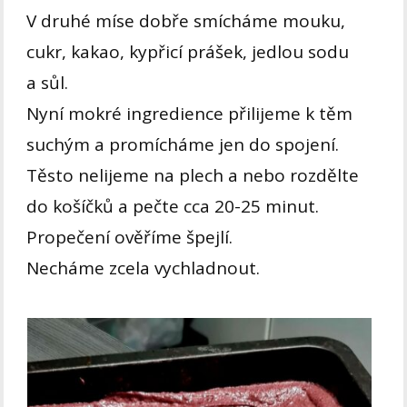
V druhé míse dobře smícháme mouku,
cukr, kakao, kypřicí prášek, jedlou sodu
a sůl.
Nyní mokré ingredience přilijeme k těm
suchým a promícháme jen do spojení.
Těsto nelijeme na plech a nebo rozdělte
do košíčků a pečte cca 20-25 minut.
Propečení ověříme špejlí.
Necháme zcela vychladnout.