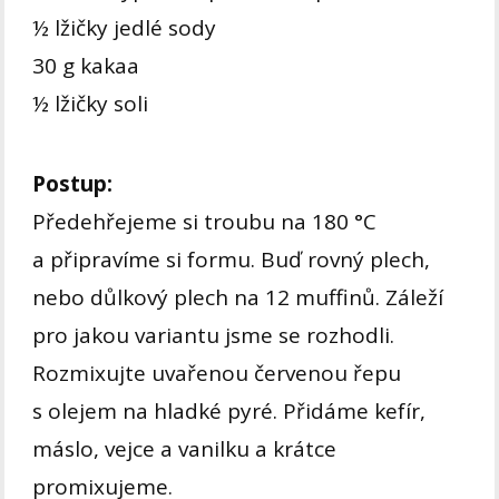
½ lžičky jedlé sody
30 g kakaa
½ lžičky soli
Postup:
Předehřejeme si troubu na 180 °C
a připravíme si formu. Buď rovný plech,
nebo důlkový plech na 12 muffinů. Záleží
pro jakou variantu jsme se rozhodli.
Rozmixujte uvařenou červenou řepu
s olejem na hladké pyré. Přidáme kefír,
máslo, vejce a vanilku a krátce
promixujeme.