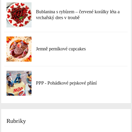
Bublanina s rybízem – červené korálky léta a
vrchařský dres v troubě
Jemně perníkové cupcakes
PPP - Pohádkové pejskové přání
Rubriky