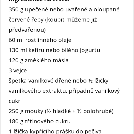
350 g upečené nebo uvařené a oloupané
červené řepy (koupit můžeme již
předvařenou)
60 ml rostlinného oleje
130 ml kefíru nebo bílého jogurtu
120 g změklého másla
3 vejce
špetka vanilkové dřeně nebo ½ lžičky
vanilkového extraktu, případně vanilkový
cukr
250 g mouky (½ hladké + ½ polohrubé)
180 g třtinového cukru
1 lžička kypřicího prášku do pečiva