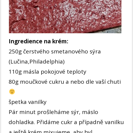
Ingredience na krém:
250g čerstvého smetanového sýra
(Lučina,Philadelphia)
110g másla pokojové teploty
80g moučkové cukru a nebo dle vaší chuti
špetka vanilky
Pár minut prošleháme sýr, máslo
dohladka. Přidáme cukr a případně vanilku
a ještě krém mixujeme, aby byl