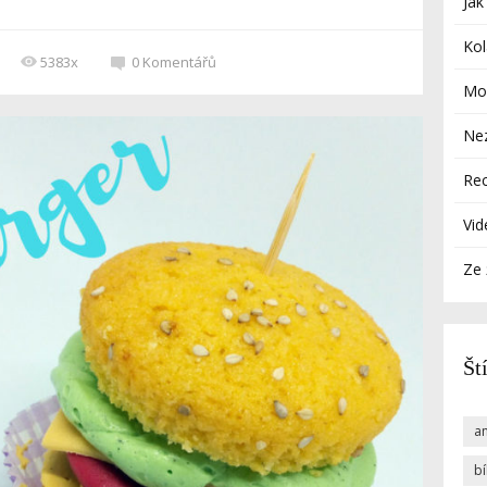
Jak
Kol
5383x
0
Komentářů
Mod
Ne
Re
Vid
Ze 
Št
a
b