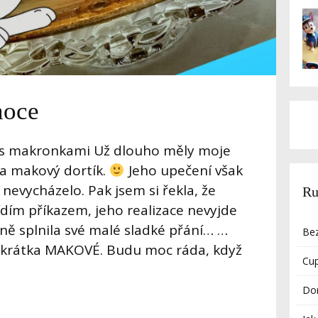
noce
 s makronkami Už dlouho měly moje
a makový dortík.
Jeho upečení však
 nevycházelo. Pak jsem si řekla, že
Ru
ídím příkazem, jeho realizace nevyjde
čně splnila své malé sladké přání… …
Bez
zkrátka MAKOVÉ. Budu moc ráda, když
Cu
Do