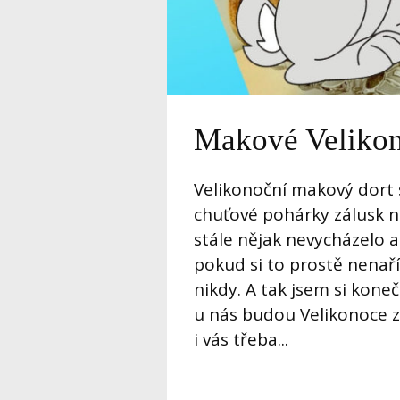
Makové Veliko
Velikonoční makový dort
chuťové pohárky zálusk n
stále nějak nevycházelo a
pokud si to prostě nenař
nikdy. A tak jsem si kone
u nás budou Velikonoce 
i vás třeba...