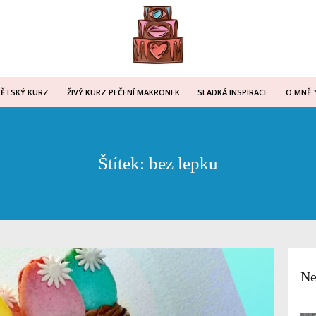
DĚTSKÝ KURZ
ŽIVÝ KURZ PEČENÍ MAKRONEK
SLADKÁ INSPIRACE
O MNĚ
Štítek: bez lepku
Ne