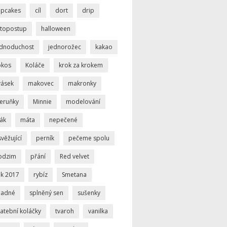
upcakes
cíl
dort
drip
otopostup
halloween
ednoduchost
jednorožec
kakao
okos
Koláče
krok za krokem
vásek
makovec
makronky
eruňky
Minnie
modelování
ák
máta
nepečené
věžující
perník
pečeme spolu
odzim
přání
Red velvet
ok 2017
rybíz
Smetana
nadné
splněný sen
sušenky
atební koláčky
tvaroh
vanilka