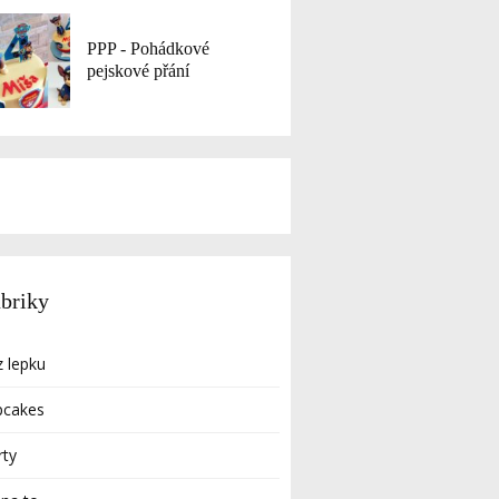
PPP - Pohádkové
pejskové přání
briky
 lepku
pcakes
rty