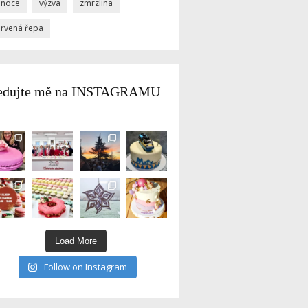
ánoce
výzva
zmrzlina
ervená řepa
edujte mě na INSTAGRAMU
Load More
Follow on Instagram