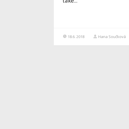
také...
18.6. 2018
Hana Součková