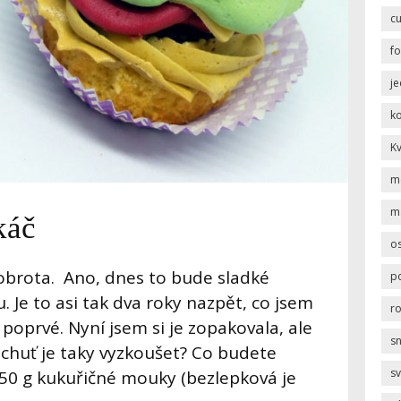
c
f
j
k
K
m
m
káč
os
dobrota. Ano, dnes to bude sladké
p
. Je to asi tak dva roky nazpět, co jsem
r
 poprvé. Nyní jsem si je zopakovala, ale
s
chuť je taky vyzkoušet? Co budete
sv
50 g kukuřičné mouky (bezlepková je