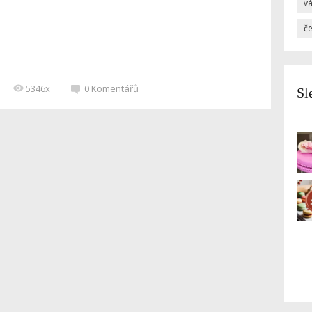
v
č
5346x
0
Komentářů
Sl