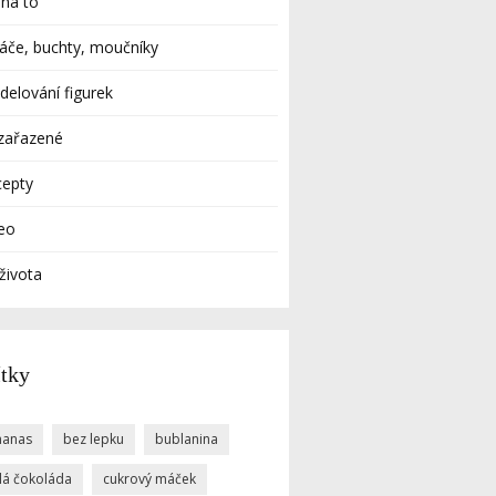
 na to
áče, buchty, moučníky
elování figurek
zařazené
cepty
eo
života
ítky
nanas
bez lepku
bublanina
ílá čokoláda
cukrový máček