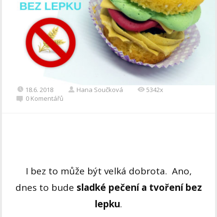
18.6. 2018
Hana Součková
5342x
0 Komentářů
I bez to může být velká dobrota. Ano,
dnes to bude
sladké pečení a tvoření
bez
lepku
.