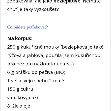
zopakovala, ale jako
bezlepkové
. Nemáte
chuť je taky vyzkoušet?
Co budete potřebovat?
Na korpus:
250 g kukuřičné mouky (bezlepková je také
rýžová a jáhlová, použila jsem kukuřičnou
pro hezkou nažloutlou barvu)
6 g prášku do pečiva (BIO)
1 velké vejce nebo 2 malé
150 g cukru
vanilkový cukr
8 lžic oleje