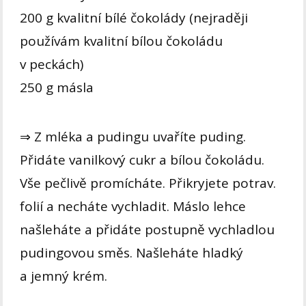
200 g kvalitní bílé čokolády (nejraději
používám kvalitní bílou čokoládu
v peckách)
250 g másla
⇒ Z mléka a pudingu uvaříte puding.
Přidáte vanilkový cukr a bílou čokoládu.
Vše pečlivě promícháte. Přikryjete potrav.
folií a necháte vychladit. Máslo lehce
našleháte a přidáte postupně vychladlou
pudingovou směs. Našleháte hladký
a jemný krém.