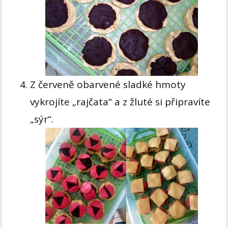
Z červeně obarvené sladké hmoty
vykrojíte „rajčata“ a z žluté si připravíte
„sýr“.