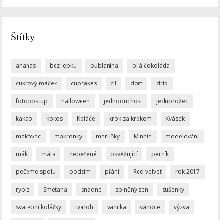
Štítky
ananas
bez lepku
bublanina
bílá čokoláda
cukrový máček
cupcakes
cíl
dort
drip
fotopostup
halloween
jednoduchost
jednorožec
kakao
kokos
Koláče
krok za krokem
Kvásek
makovec
makronky
meruňky
Minnie
modelování
mák
máta
nepečené
osvěžující
perník
pečeme spolu
podzim
přání
Red velvet
rok 2017
rybíz
Smetana
snadné
splněný sen
sušenky
svatební koláčky
tvaroh
vanilka
vánoce
výzva