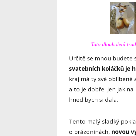
Tato dlouholetá trad
Určitě se mnou budete s
svatebních koláčků je 
kraj má ty své oblíbené a
a to je dobře! Jen jak n
hned bych si dala.
Tento malý sladký pokla
o prázdninách,
novou v