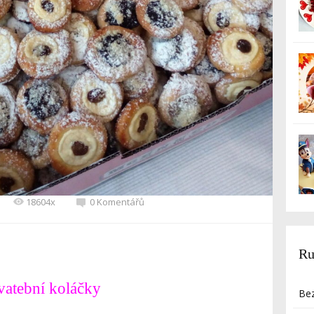
18604x
0 Komentářů
Ru
vatební
koláčky
Bez