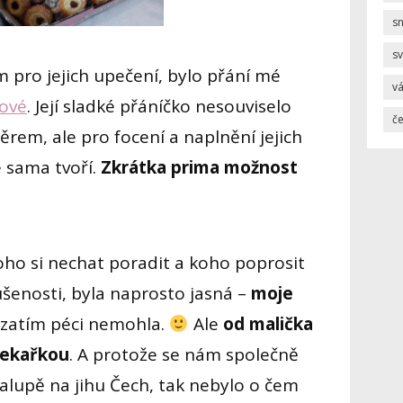
s
sv
 pro jejich upečení, bylo přání mé
v
šové
. Její sladké přáníčko nesouviselo
č
rem, ale pro focení a naplnění jejich
é sama tvoří.
Zkrátka prima možnost
ho si nechat poradit a koho poprosit
ušenosti, byla naprosto jasná –
moje
 zatím péci nemohla.
Ale
od malička
 pekařkou
. A protože se nám společně
halupě na jihu Čech, tak nebylo o čem