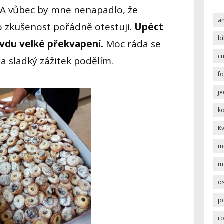
. A vůbec by mne nenapadlo, že
a
to zkušenost pořádně otestuji.
Upéct
b
avdu velké překvapení.
Moc ráda se
c
a sladký zážitek podělím.
f
j
k
K
m
m
os
p
r