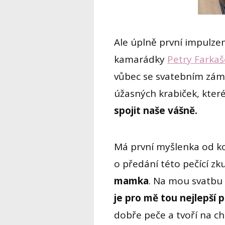
Ale úplně první impulzem
kamarádky
Petry Farka
vůbec se svatebním zámě
úžasných krabiček, kter
spojit naše vášně.
Má první myšlenka od ko
o předání této pečící zk
mamka
. Na mou svatbu
je pro mě tou nejlepší
dobře peče a tvoří na c