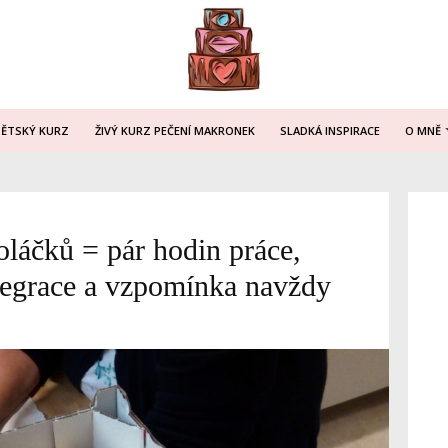
DĚTSKÝ KURZ
ŽIVÝ KURZ PEČENÍ MAKRONEK
SLADKÁ INSPIRACE
O MNĚ
oláčků = pár hodin práce,
legrace a vzpomínka navždy