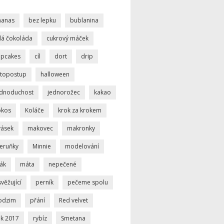
nanas
bez lepku
bublanina
ílá čokoláda
cukrový máček
upcakes
cíl
dort
drip
otopostup
halloween
ednoduchost
jednorožec
kakao
okos
Koláče
krok za krokem
vásek
makovec
makronky
eruňky
Minnie
modelování
ák
máta
nepečené
věžující
perník
pečeme spolu
odzim
přání
Red velvet
ok 2017
rybíz
Smetana