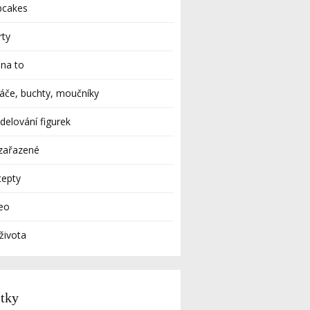
pcakes
rty
 na to
áče, buchty, moučníky
elování figurek
zařazené
cepty
eo
života
ítky