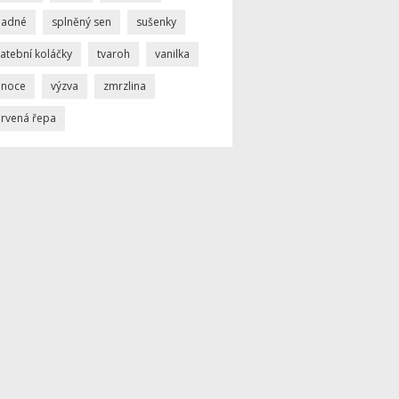
nadné
splněný sen
sušenky
atební koláčky
tvaroh
vanilka
ánoce
výzva
zmrzlina
ervená řepa