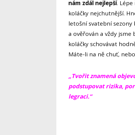
nám zdál nejlepší
. Lépe
koláčky nejchutnější. H
letošní svatební sezony 
a ověřován a vždy jsme
koláčky schovávat hodně
Máte-li na ně chuť, nebo
„Tvořit znamená objevo
podstupovat rizika, poru
legraci.“