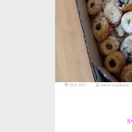
25.9. 2017
Hana Součková
S