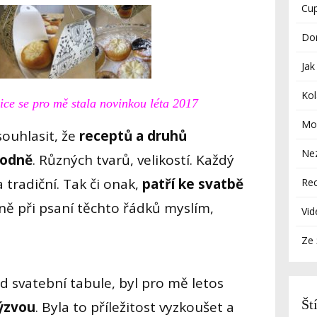
Cu
Do
Jak
Kol
ice se pro mě stala novinkou léta 2017
Mod
ouhlasit, že
receptů a druhů
Ne
hodně
. Různých tvarů, velikostí. Každý
 tradiční. Tak či onak,
patří ke svatbě
Re
a ně při psaní těchto řádků myslím,
Vid
Ze 
d svatební tabule, byl pro mě letos
Št
ýzvou
. Byla to příležitost vyzkoušet a