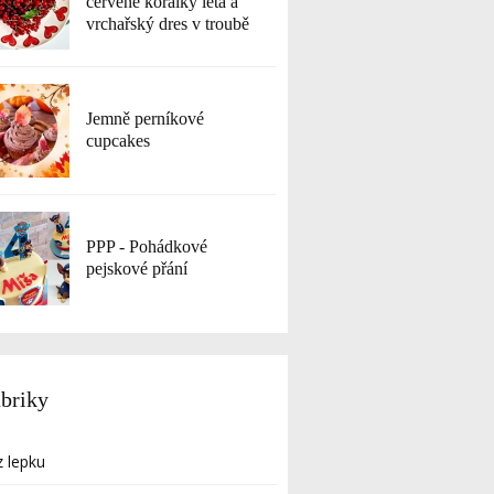
červené korálky léta a
vrchařský dres v troubě
Jemně perníkové
cupcakes
PPP - Pohádkové
pejskové přání
briky
 lepku