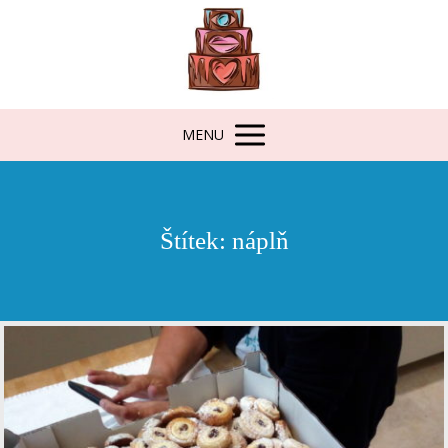
MENU
Štítek: náplň