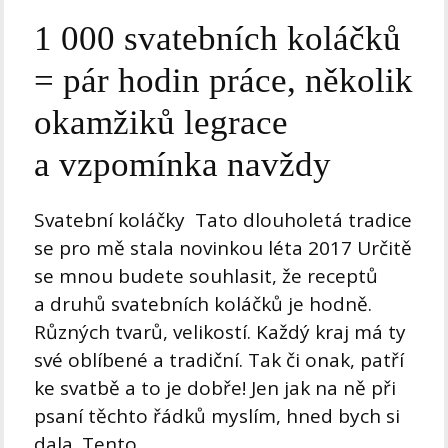
1 000 svatebních koláčků
= pár hodin práce, několik
okamžiků legrace
a vzpomínka navždy
Svatební koláčky Tato dlouholetá tradice
se pro mě stala novinkou léta 2017 Určitě
se mnou budete souhlasit, že receptů
a druhů svatebních koláčků je hodně.
Různých tvarů, velikostí. Každý kraj má ty
své oblíbené a tradiční. Tak či onak, patří
ke svatbě a to je dobře! Jen jak na ně při
psaní těchto řádků myslím, hned bych si
dala. Tento...