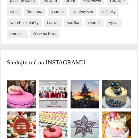
pečeme spolu
podzim
přání
Red velvet
rok 2017
rybíz
Smetana
snadné
splněný sen
sušenky
svatební koláčky
tvaroh
vanilka
vánoce
výzva
zmrzlina
červená řepa
Sledujte mě na INSTAGRAMU