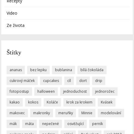
Recepty
Video
Ze života
Štítky
ananas
bez lepku
bublanina
bílá čokoláda
cukrový máček
cupcakes
cíl
dort
drip
fotopostup
halloween
jednoduchost
jednorožec
kakao
kokos
Koláče
krok za krokem
Kvásek
makovec
makronky
meruňky
Minnie
modelování
mák
máta
nepečené
osvěžující
perník