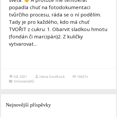
popadla chuť na fotodokumentaci
tvůrčího procesu, ráda se o ní podělím.
Tady je pro každého, kdo má chuť
TVOŘIT z cukru: 1. Obarvit sladkou hmotu
(fondán či marcipán)2. Z kuličky
vytvarovat...
9.8. 2021
Hana Součková
16637x
0
Komentářů
Nejnovější příspěvky