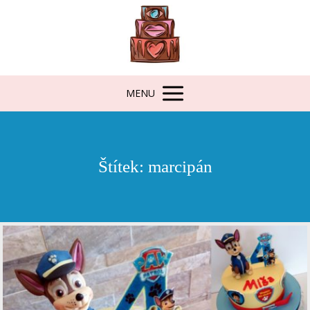
MENU
Štítek: marcipán