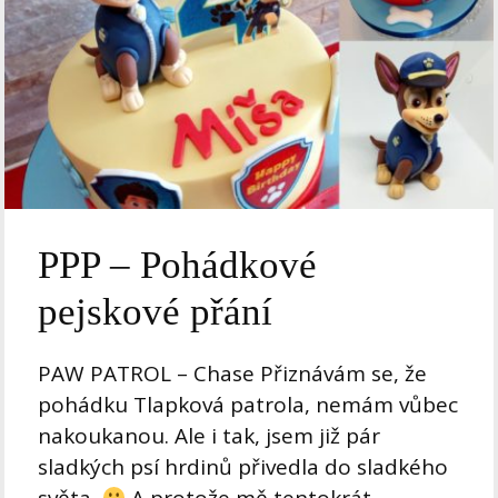
PPP – Pohádkové
pejskové přání
PAW PATROL – Chase Přiznávám se, že
pohádku Tlapková patrola, nemám vůbec
nakoukanou. Ale i tak, jsem již pár
sladkých psí hrdinů přivedla do sladkého
světa.
A protože mě tentokrát