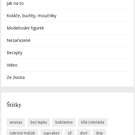
Jak na to
Koláče, buchty, moučníky
Modelování figurek
Nezařazené
Recepty
Video
Ze života
Štítky
ananas
bez lepku
bublanina
bílá čokoláda
cukrový máček
cupcakes
cíl
dort
drip