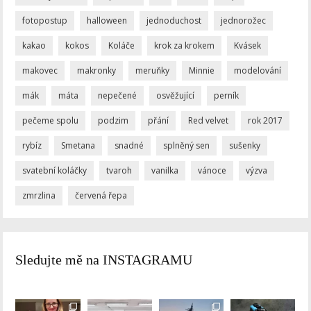
fotopostup
halloween
jednoduchost
jednorožec
kakao
kokos
Koláče
krok za krokem
Kvásek
makovec
makronky
meruňky
Minnie
modelování
mák
máta
nepečené
osvěžující
perník
pečeme spolu
podzim
přání
Red velvet
rok 2017
rybíz
Smetana
snadné
splněný sen
sušenky
svatební koláčky
tvaroh
vanilka
vánoce
výzva
zmrzlina
červená řepa
Sledujte mě na INSTAGRAMU