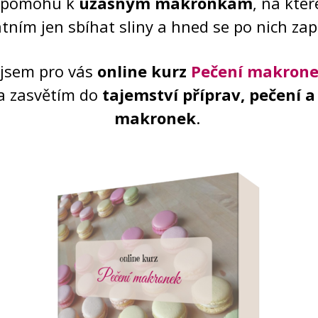
 pomohu k
úžasným makronkám
, na kte
tním jen sbíhat sliny a hned se po nich zap
a jsem pro vás
online kurz
Pečení makron
a zasvětím do
tajemství příprav, pečení a
makronek
.