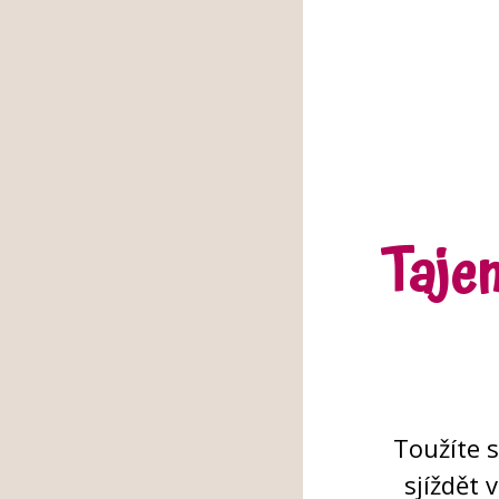
Taje
Toužíte 
sjíždět 