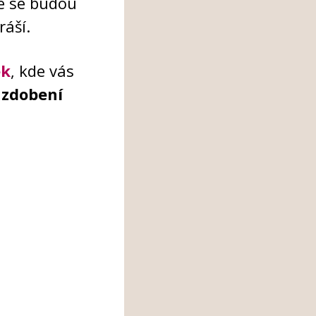
ré se budou
ráší.
ek
, kde vás
 zdobení