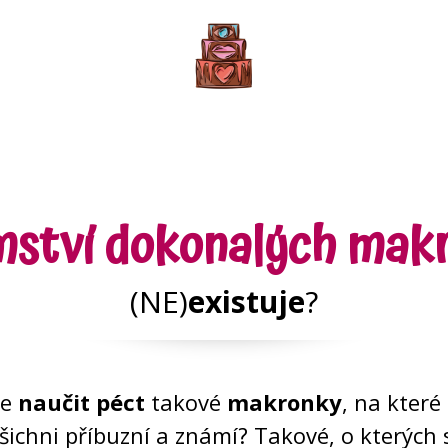
mství dokonalých mak
(NE)
existuje
?
se
naučit péct
takové
makronky
, na které
všichni příbuzní a známí? Takové, o kterých