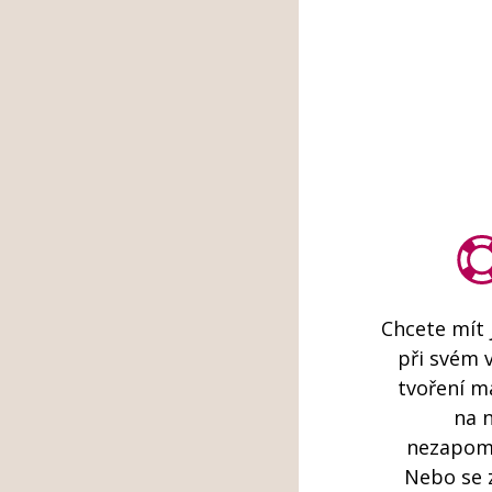
Chcete mít j
při svém 
tvoření 
na n
nezapom
Nebo se 