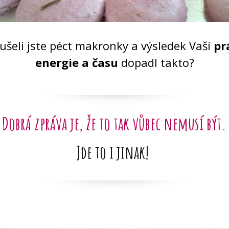
ušeli jste péct makronky a výsledek Vaší
pr
energie a času
dopadl takto?
Dobrá zpráva je, že to tak vůbec nemusí být.
Jde to i jinak!