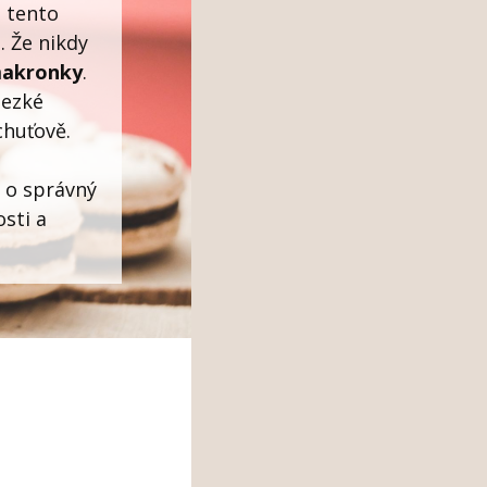
e tento
. Že nikdy
makronky
.
hezké
chuťově.
t o správný
sti a