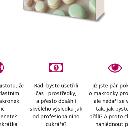
istotu, že
Rádi byste ušetřili
Již jste pár p
vlastním
čas i prostředky,
o makronky prov
makronek
a přesto dosáhli
ale nedaří se
ic
skvělého výsledku jak
tak, jak byste
enete?
od profesionálního
přáli? A proto 
zkrátka
cukráře?
nahlédnout 