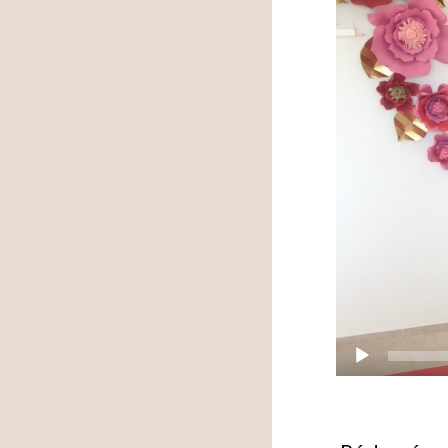
Video
přehrávač