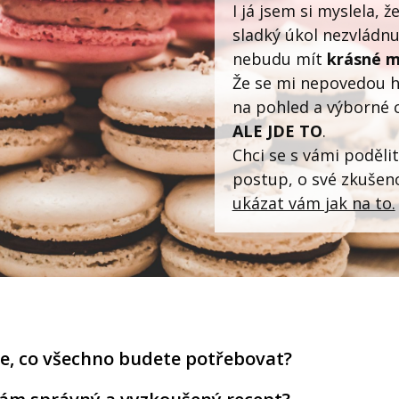
I já jsem si myslela, ž
sladký úkol nezvládnu
nebudu mít
krásné 
Že se mi nepovedou 
na pohled a výborné 
ALE JDE TO
.
Chci se s vámi poděli
postup, o své zkušeno
ukázat vám jak na to.
e, co všechno budete potřebovat?