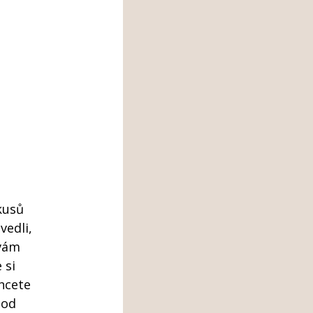
okusů
edli,
 vám
 si
chcete
pod