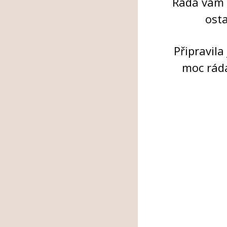
Ráda vám
osta
Připravil
moc rád