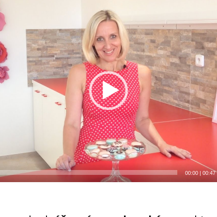
00:00
|
00:47