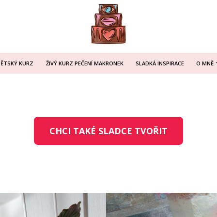
DĚTSKÝ KURZ
ŽIVÝ KURZ PEČENÍ MAKRONEK
SLADKÁ INSPIRACE
O MNĚ
CHCI TAKÉ SLADCE TVOŘIT